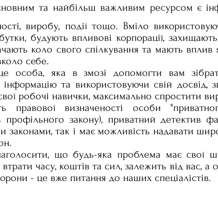
сновним та найбільш важливим ресурсом є інф
ності, виробу, події тощо. Вміло використову
утки, будують впливові корпорації, захищають
ачають коло свого спілкування та мають вплив я
вколо себе.
це особа, яка в змозі допомогти вам зібрат
 інформацію та використовуючи свій досвід, з
 свої робочі навички, максимально спростити в
сть правової визначеності особи "приватн
ть профільного закону), приватний детектив 
ми законами, так і має можливість надавати шир
он.
аголосити, що будь-яка проблема має свої 
втрати часу, коштів та сил, залежить від вас, а о
торони - це вже питання до наших спеціалістів.