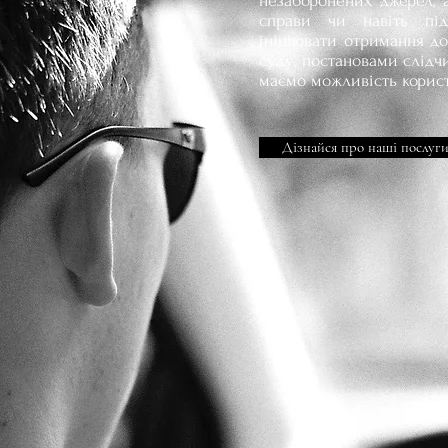
незаборонених джерел, 
справи чи навіть під
ініціювати отримання до
суду, постановами слідч
маємо можливість корист
Дізнайся про наші послуг