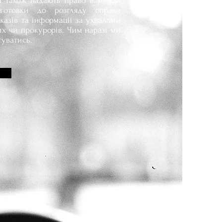
а також надають право в межах
готовки до розгляду справи
казів та інформації за ухвалами
их чи прокурорів. Чим наразі ми
уватись.
и