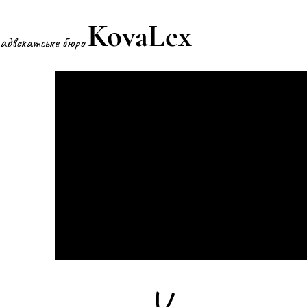
KovaLex
адвокатське бюро