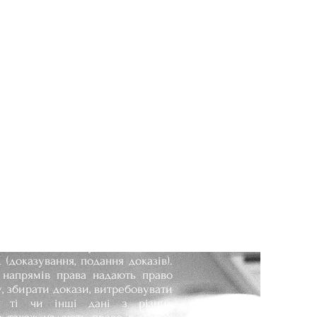
а правові норми
ацює з бюро, надає послуги в
аконами України, ст. 93КПК
.77, 79 КАС (доказування, подання
ПК (доказування, подання доказів).
 напрямів права надають право
у, збирати докази, витребовувати
и ті чи інші дані з різних