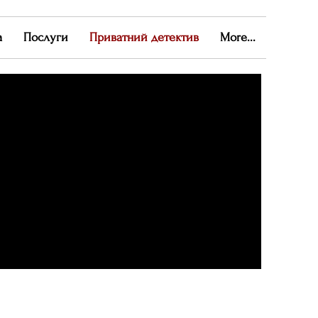
а
Послуги
Приватний детектив
More...