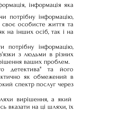
ормація, інформація яка
ючи потрібну інформацію,
 своє особисте життя та
к на інших осіб, так і на
и потрібну інформацію,
в'язки з людьми в різних
ирішення ваших проблем.
ого детектива" та його
фактично як обмежений в
окий спектр послуг через
шляхи вирішення, а який
сь вказати на ці шляхи, їх