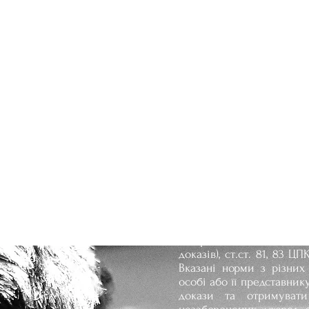
Детектив т
Детектив, який співпр
межах передбачених з
(Збирання доказів), ст.ст
доказів), ст.ст. 81, 83 Ц
Вказані норми з різних
особі або її представник
докази та отримуват