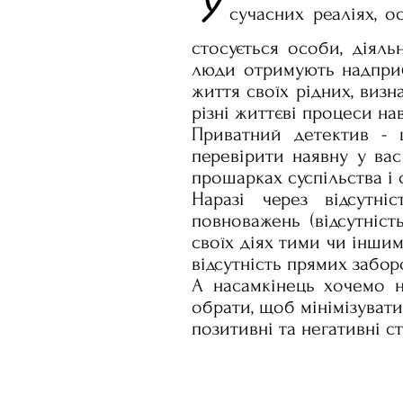
У
сучасних реаліях, о
стосується особи, діяль
люди отримують надприб
життя своїх рідних, визн
різні життєві процеси на
Приватний детектив - 
перевірити наявну у вас
прошарках суспільства і
Наразі через відсутні
повноважень (відсутніс
своїх діях тими чи інши
відсутність прямих забор
А насамкінець хочемо н
обрати, щоб мінімізувати 
позитивні та негативні с