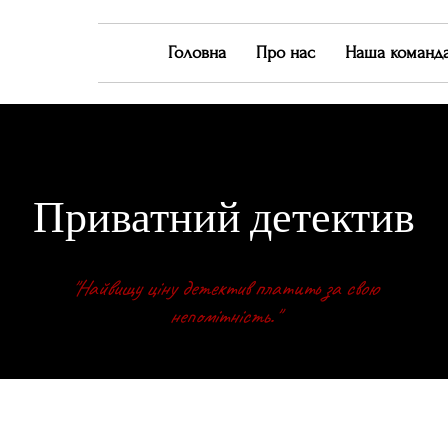
Головна
Про нас
Наша команд
Приватний детектив
"Найвищу ціну детектив платить за свою
непомітність."