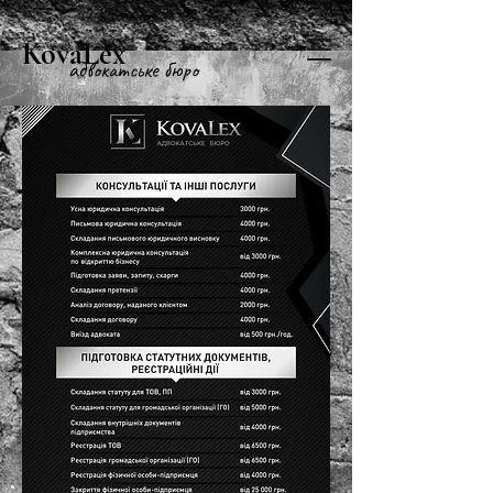
KovaLex
адвокатське бюро