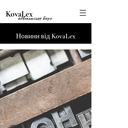
KovaLex
адвокатське бюро
KovaLex
Новини від